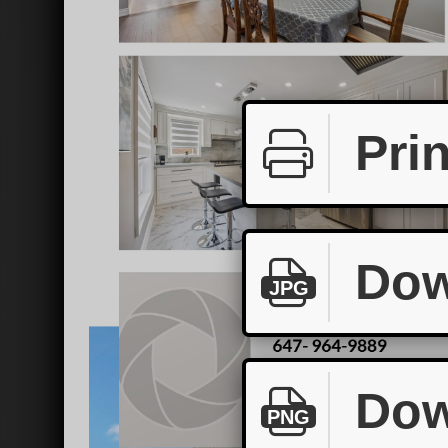
Prin
Dow
JPG
Dow
PNG