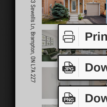
Prin
Dow
JPG
Dow
PNG