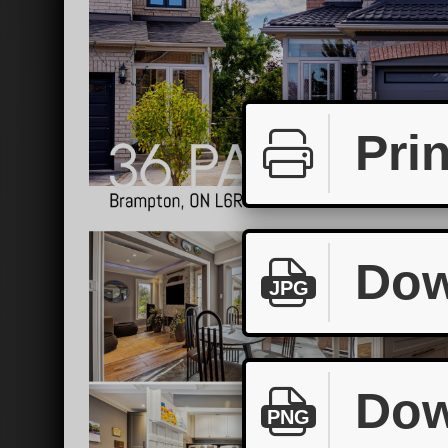
Prin
Dow
JPG
Dow
PNG