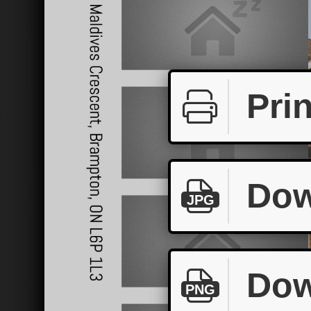
Prin
Dow
JPG
Dow
PNG